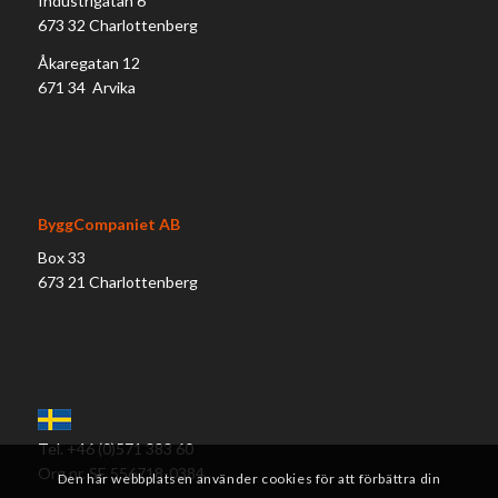
Industrigatan 6
673 32 Charlottenberg
Åkaregatan 12
671 34 Arvika
ByggCompaniet AB
Box 33
673 21 Charlottenberg
Tel. +46 (0)571 383 60
Org nr. SE 556718-0384
Den här webbplatsen använder cookies för att förbättra din