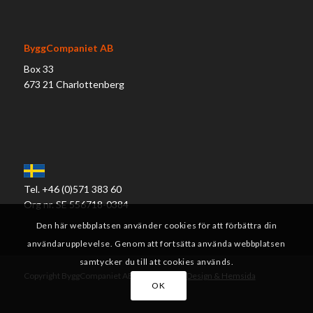
ByggCompaniet AB
Box 33
673 21 Charlottenberg
Tel. +46 (0)571 383 60
Org nr. SE 556718-0384
Den här webbplatsen använder cookies för att förbättra din
användarupplevelse. Genom att fortsätta använda webbplatsen
samtycker du till att cookies används.
Copyright ByggCompaniet AB |
Internet.se / Design & Hemsida
OK